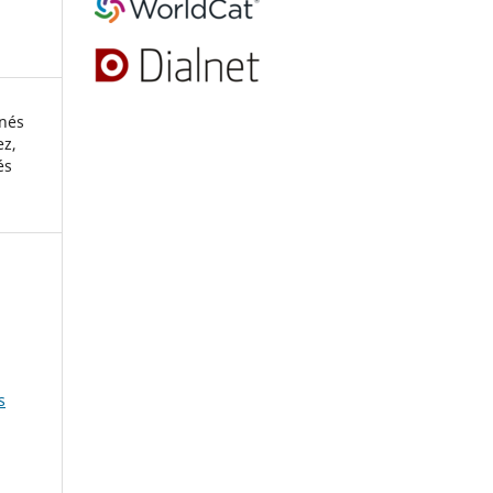
Inés
ez,
és
s