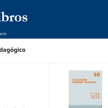
acto
edagógico