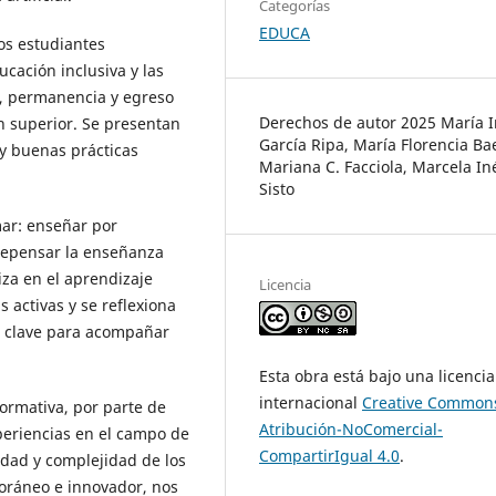
Categorías
EDUCA
los estudiantes
ucación inclusiva y las
o, permanencia y egreso
Derechos de autor 2025 María 
n superior. Se presentan
García Ripa, María Florencia Ba
y buenas prácticas
Mariana C. Facciola, Marcela In
Sisto
mar: enseñar por
 repensar la enseñanza
za en el aprendizaje
Licencia
 activas y se reflexiona
a clave para acompañar
Esta obra está bajo una licencia
internacional
Creative Common
formativa, por parte de
Atribución-NoComercial-
periencias en el campo de
CompartirIgual 4.0
.
sidad y complejidad de los
oráneo e innovador, nos