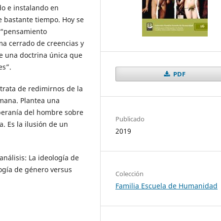
do e instalando en
e bastante tiempo. Hoy se
n “pensamiento
ma cerrado de creencias y
de una doctrina única que
es”.
PDF
trata de redimirnos de la
umana. Plantea una
beranía del hombre sobre
Publicado
. Es la ilusión de un
2019
análisis: La ideología de
ogía de género versus
Colección
Familia Escuela de Humanidad